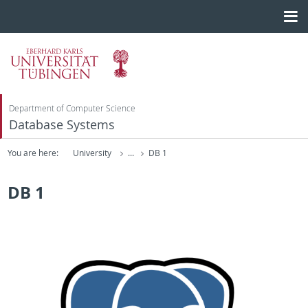
Department of Computer Science
Database Systems
You are here:
University
...
DB 1
DB 1